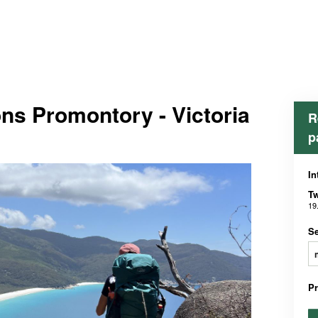
ns Promontory - Victoria
R
p
In
Tw
19
Se
P