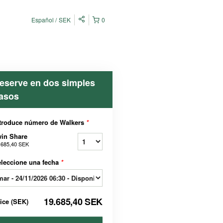
Español
SEK
0
eserve en dos simples
asos
troduce número de Walkers
*
in Share
.685,40 SEK
leccione una fecha
*
19.685,40 SEK
rice
(
SEK
)