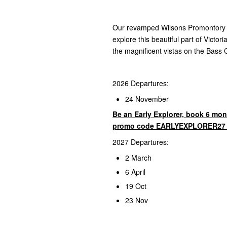
Our revamped Wilsons Promontory tri
explore this beautiful part of Victo
the magnificent vistas on the Bass 
2026 Departures:
24 November
Be an Early Explorer, book 6 mon
promo code EARLYEXPLORER27 a
2027 Departures:
2 March
6 April
19 Oct
23 Nov