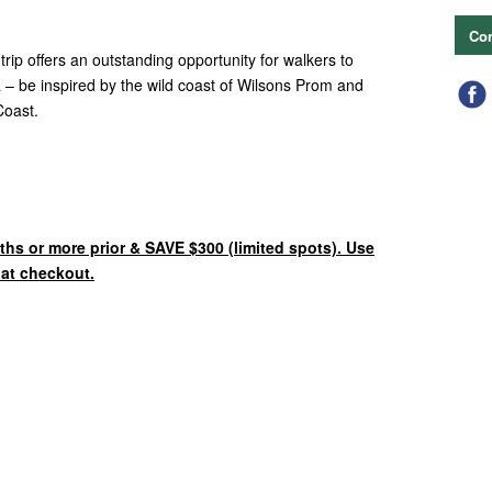
Con
p offers an outstanding opportunity for walkers to
ria – be inspired by the wild coast of Wilsons Prom and
Coast.
ths or more prior & SAVE $300 (limited spots). Use
t checkout.