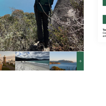
Te
Co
an