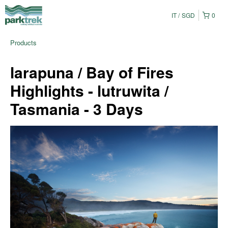
IT
SGD
0
Products
larapuna / Bay of Fires
Highlights - lutruwita /
Tasmania - 3 Days