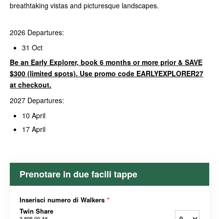
breathtaking vistas and picturesque landscapes.
2026 Departures:
31 Oct
Be an Early Explorer, book 6 months or more prior & SAVE
$300 (limited spots). Use promo code EARLYEXPLORER27
at checkout.
2027 Departures:
10 April
17 April
Prenotare in due facili tappe
Inserisci numero di Walkers
*
Twin Share
3.895,00 A$