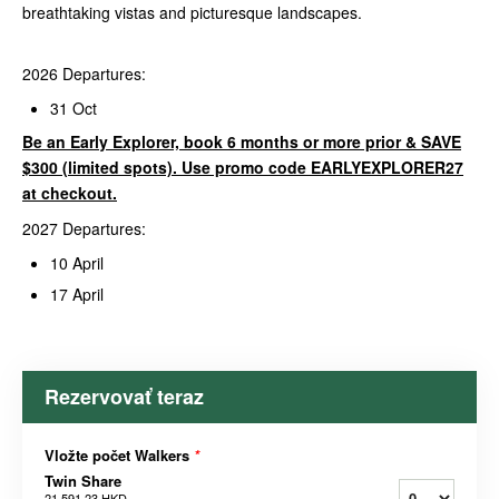
breathtaking vistas and picturesque landscapes.
2026 Departures:
31 Oct
Be an Early Explorer, book 6 months or more prior & SAVE
$300 (limited spots). Use promo code EARLYEXPLORER27
at checkout.
2027 Departures:
10 April
17 April
Rezervovať teraz
Vložte počet Walkers
*
Twin Share
21 591,23 HKD