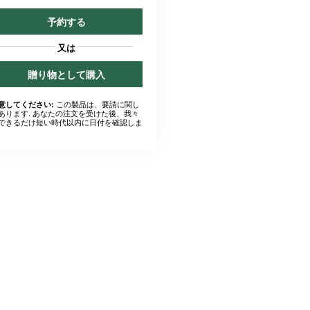
予約する
又は
贈り物として購入
この製品は、要請に関し
意してください:
あります. あなたの注文を受けた後、我々
できるだけ短い時代以内に日付を確認しま