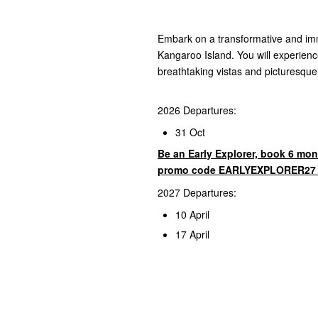
Embark on a transformative and imm
Kangaroo Island. You will experience
breathtaking vistas and picturesqu
2026 Departures:
31 Oct
Be an Early Explorer, book 6 mon
promo code EARLYEXPLORER27 a
2027 Departures:
10 April
17 April