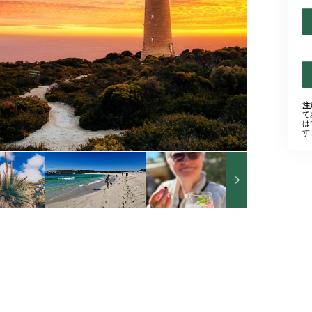
注
て
は
す.