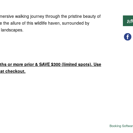
ersive walking journey through the pristine beauty of
お
 the allure of this wildlife haven, surrounded by
e landscapes.
ths or more prior & SAVE $300 (limited spots). Use
t checkout.
Booking Softwar