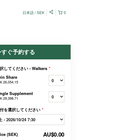
日本語
SEK
0
今すぐ予約する
択してください - Walkers
*
in Share
K 26,054.15
ngle Supplement
K 29,398.71
付を選択してください
*
AU$0.00
rice
(
SEK
)