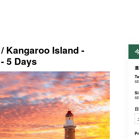
 / Kangaroo Island -
 - 5 Days
選
Tw
SE
Si
SE
日
P